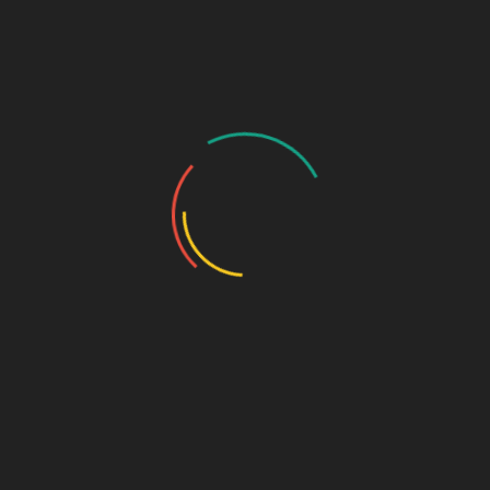
ren Backwaren, erhaltet ihr in unserer klein
folgende Produkte:
Wurst, Saft von Landwirtschaft mit Leidenschaft
ideprodukte vom Gemüsebau Maria Bienert
ideprodukte von der Lerchenbergmühle
n der Leipziger Ölmühle
 Aufstriche von Leipspeis
aufstrich von Genussbotschaft
produkte von Bennewitzer Hofmolkerei
aufstriche und Liköre vom Heidelbeerhof Lorenz
 vom Florastraßenimker Uwe De Bernardo
von der Bio-Imkerei Honigherz
e Arabica, gemahlen & ganze Bohne von Moun