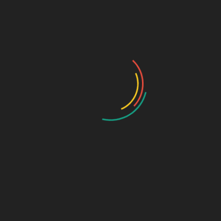
In den Warenk
Artikelnummer:
027
Kategorie:
sches Brot mit natürlichem Sauerteig und langer Teigführun
Ähnliche Produkte