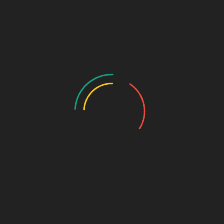
In den Warenk
Artikelnummer:
137
Kategorie:
, zart, süß und perfekt zum Kaffee oder Tee.
Ähnliche Produkte