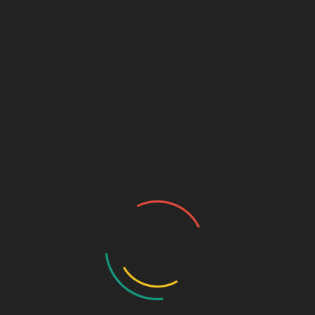
In den Warenkorb
Artikelnummer:
012
Kategorie:
Brote
BESCHREIBUNG
Unser Kürbiskernbrot 750 g ist ein kräftiges,
aromatisches Brot mit natürlichem Sauerteig und langer
Teigführung – für besten Geschmack und
hervorragende Bekömmlichkeit.